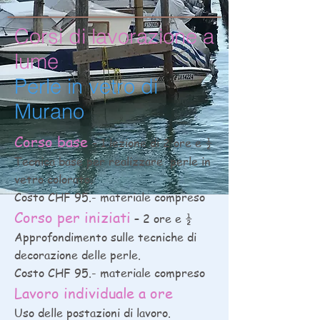
Corsi di lavorazione a
lume
Perle in vetro di
Murano
Corso base
– 1 lezione di 2 ore e ½
Tecnica base per realizzare perle in
vetro colorato.
Costo CHF 95.- materiale compreso
Corso per iniziati
– 2 ore e ½
Approfondimento sulle tecniche di
decorazione delle perle.
Costo CHF 95.- materiale compreso
Lavoro individuale a ore
Uso delle postazioni di lavoro.